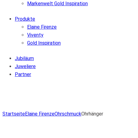
Markenwelt Gold Inspiration
Produkte
Elaine Firenze
Viventy
Gold Inspiration
Jubiläum
Juweliere
Partner
Zur Wunschliste hinzufügen
Von der Wunschliste entfernen
Zur Wunschliste hinzufügen
Startseite
Elaine Firenze
Ohrschmuck
Ohrhänger