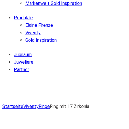
Markenwelt Gold Inspiration
Produkte
Elaine Firenze
Viventy
Gold Inspiration
Jubiläum
Juweliere
Partner
Zur Wunschliste hinzufügen
Von der Wunschliste entfernen
Zur Wunschliste hinzufügen
Startseite
Viventy
Ringe
Ring mit 17 Zirkonia