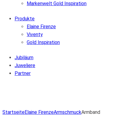
Markenwelt Gold Inspiration
Produkte
Elaine Firenze
Viventy
Gold Inspiration
Jubiläum
Juweliere
Partner
Zur Wunschliste hinzufügen
Von der Wunschliste entfernen
Zur Wunschliste hinzufügen
Startseite
Elaine Firenze
Armschmuck
Armband