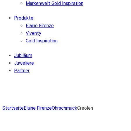
Markenwelt Gold Inspiration
Produkte
Elaine Firenze
Viventy
Gold Inspiration
Jubiläum
Juweliere
Partner
Zur Wunschliste hinzufügen
Von der Wunschliste entfernen
Zur Wunschliste hinzufügen
Startseite
Elaine Firenze
Ohrschmuck
Creolen