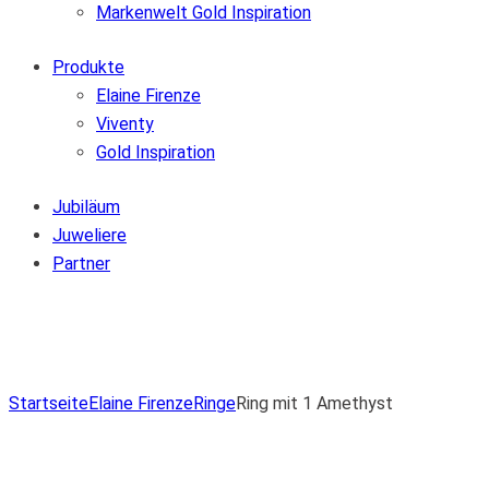
Markenwelt Gold Inspiration
Produkte
Elaine Firenze
Viventy
Gold Inspiration
Jubiläum
Juweliere
Partner
Zur Wunschliste hinzufügen
Von der Wunschliste entfernen
Zur Wunschliste hinzufügen
Startseite
Elaine Firenze
Ringe
Ring mit 1 Amethyst