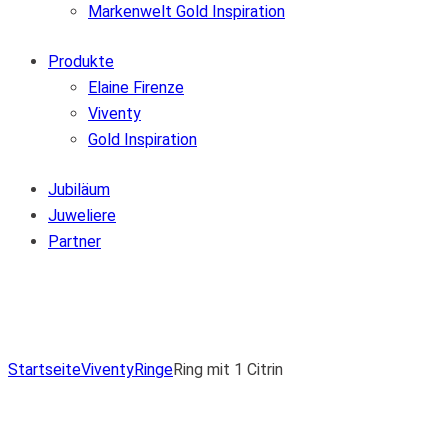
Markenwelt Gold Inspiration
Produkte
Elaine Firenze
Viventy
Gold Inspiration
Jubiläum
Juweliere
Partner
Zur Wunschliste hinzufügen
Von der Wunschliste entfernen
Zur Wunschliste hinzufügen
Startseite
Viventy
Ringe
Ring mit 1 Citrin